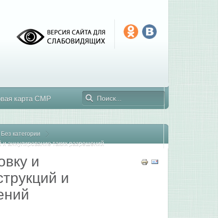
овая карта СМР
Без категории
й и аннулирование таких разрешений
овку и
струкций и
ений