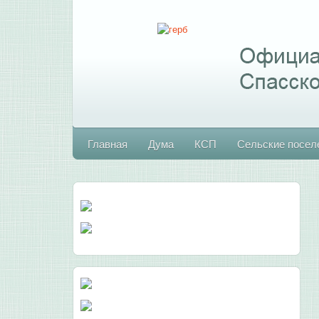
Главная
Дума
КСП
Сельские посел