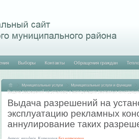
ения
Выборы
Контакты
Обращения граждан
Тепл
Муниципальные услуги
Главная
Муниципальные услуги и функции
Выдача разрешений на установку и эксплуатацию рекламных конструкци
Выдача разрешений на устан
эксплуатацию рекламных кон
аннулирование таких разреш
Автор: mradmin. Категория
Без категории