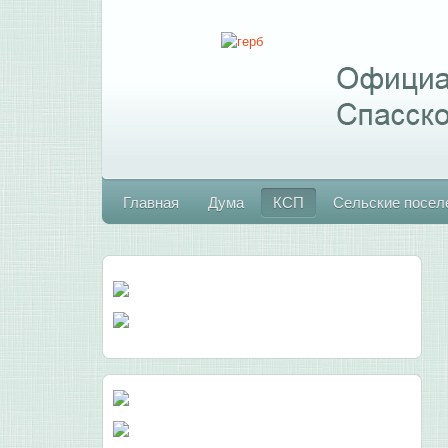
Главная
Дума
КСП
Сельские посел