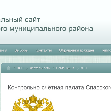
ения
Выборы
Контакты
Обращения граждан
Тепл
КСП
Главная
Деятельность
Соглашения
КСП
Контрольно-счётная палата Спасског