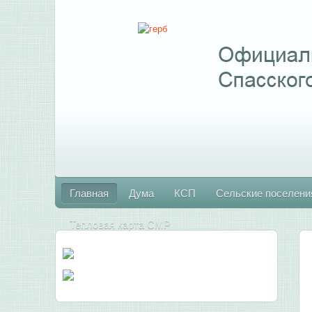
Главная
Дума
КСП
Сельские поселени
Тепловая карта СМР