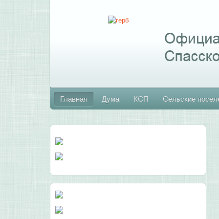
Главная
Дума
КСП
Сельские посел