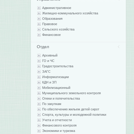
Административное
Жилищно-коммунального хозяйства
Образования
Правовое
Сельского хозяйства
Финансовое
Отдел
Архивный
ГО и ЧС
Градостроительства
ЗАГС
Информатизации
КДН и ЗП
Мобилизационный
Муниципального земельного контроля
Опеки и попечительства
По закупкам
По обеспечению жильем детей сирот
Спорта, культуры и молодежной политики
Учета и отчетности
Финансового контроля
Экономики и туризма