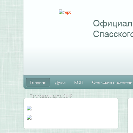
Главная
Дума
КСП
Сельские поселени
Тепловая карта СМР