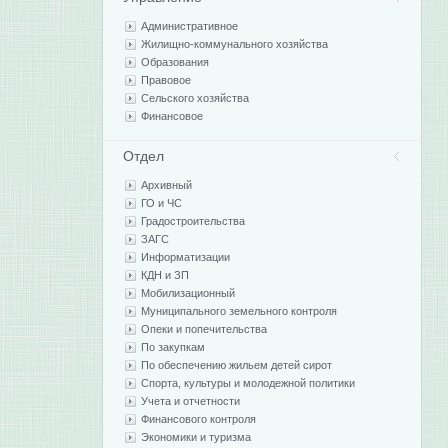
Административное
Жилищно-коммунального хозяйства
Образования
Правовое
Сельского хозяйства
Финансовое
Отдел
Архивный
ГО и ЧС
Градостроительства
ЗАГС
Информатизации
КДН и ЗП
Мобилизационный
Муниципального земельного контроля
Опеки и попечительства
По закупкам
По обеспечению жильем детей сирот
Спорта, культуры и молодежной политики
Учета и отчетности
Финансового контроля
Экономики и туризма