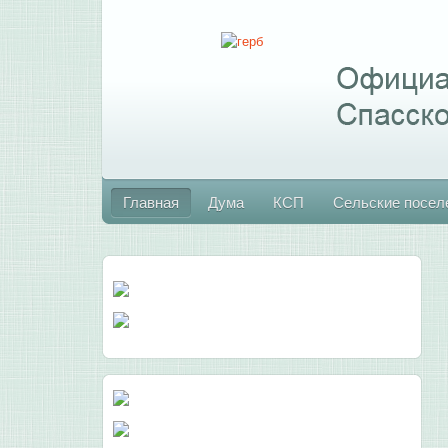
Главная
Дума
КСП
Сельские посел