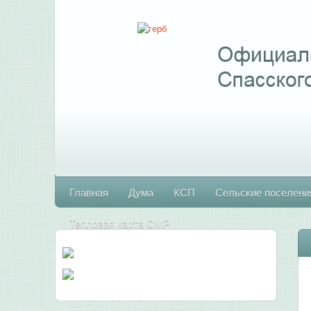
Главная
Дума
КСП
Сельские поселени
Тепловая карта СМР