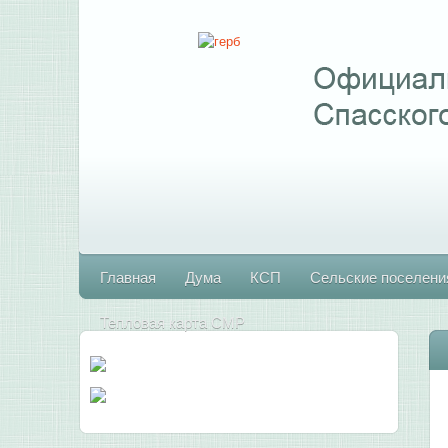
Главная
Дума
КСП
Сельские поселени
Тепловая карта СМР