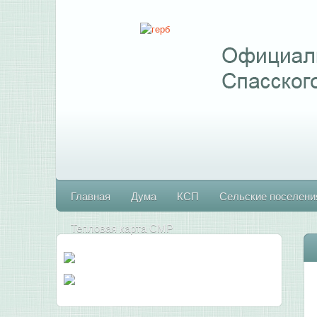
Главная
Дума
КСП
Сельские поселени
Тепловая карта СМР