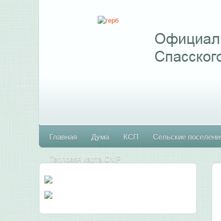
Главная
Дума
КСП
Сельские поселени
Тепловая карта СМР