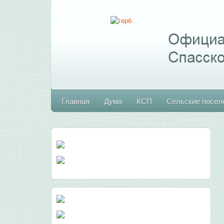
Главная
Дума
КСП
Сельские посел