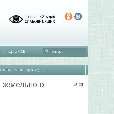
овая карта СМР
 заявление в аренду зем. уч.
 земельного