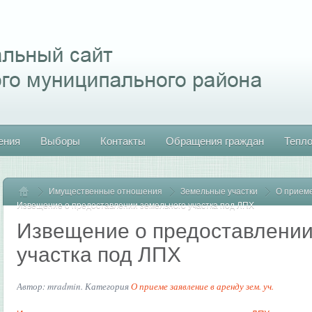
ения
Выборы
Контакты
Обращения граждан
Тепл
Имущественные отношения
Главная
Земельные участки
О приеме
Извещение о предоставлении земельного участка под ЛПХ
Извещение о предоставлении
участка под ЛПХ
Автор: mradmin. Категория
О приеме заявление в аренду зем. уч.