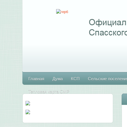
Главная
Дума
КСП
Сельские поселени
Тепловая карта СМР