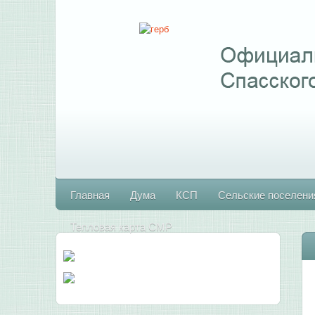
Главная
Дума
КСП
Сельские поселени
Тепловая карта СМР