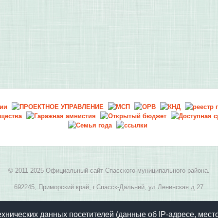
© 2011-2025 Официальный сайт Спасского муниципального района.
692245, Приморский край, г.Спасск-Дальний, ул.Ленинская д.27
E-mail:
spasskmr@yandex.ru
, телефон: 8(42352) 2-05-94
ехнических данных посетителей (данные об IP-адресе, мест