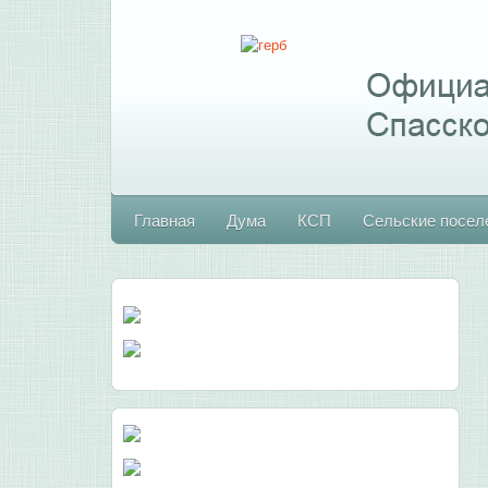
Главная
Дума
КСП
Сельские посел