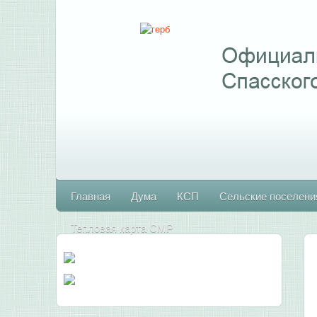
Главная
Дума
КСП
Сельские поселени
Тепловая карта СМР