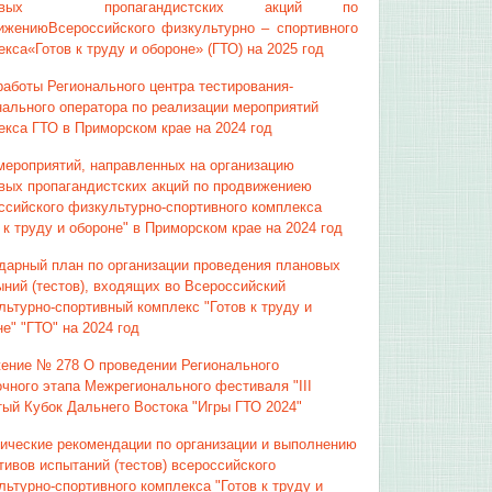
совых пропагандистских акций по
ижениюВсероссийского физкультурно – спортивного
кса«Готов к труду и обороне» (ГТО) на 2025 год
работы Регионального центра тестирования-
нального оператора по реализации мероприятий
екса ГТО в Приморском крае на 2024 год
мероприятий, направленных на организацию
вых пропагандистских акций по продвижениею
ссийского физкультурно-спортивного комплекса
 к труду и обороне" в Приморском крае на 2024 год
дарный план по организации проведения плановых
ыний (тестов), входящих во Всероссийский
льтурно-спортивный комплекс "Готов к труду и
е" "ГТО" на 2024 год
ение № 278 О проведении Регионального
очного этапа Межрегионального фестиваля "III
тый Кубок Дальнего Востока "Игры ГТО 2024"
ические рекомендации по организации и выполнению
тивов испытаний (тестов) всероссийского
льтурно-спортивного комплекса "Готов к труду и