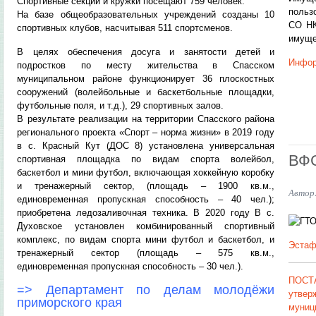
Спортивные секции и кружки посещают 759 человек.
польз
На базе общеобразовательных учреждений созданы 10
СО НК
спортивных клубов, насчитывая 511 спортсменов.
имуще
В целях обеспечения досуга и занятости детей и
Инфор
подростков по месту жительства в Спасском
муниципальном районе функционирует 36 плоскостных
сооружений (волейбольные и баскетбольные площадки,
футбольные поля, и т.д.), 29 спортивных залов.
В результате реализации на территории Спасского района
регионального проекта «Спорт – норма жизни» в 2019 году
в с. Красный Кут (ДОС 8) установлена универсальная
ВФС
спортивная площадка по видам спорта волейбол,
баскетбол и мини футбол, включающая хоккейную коробку
и тренажерный сектор, (площадь – 1900 кв.м.,
Автор
единовременная пропускная способность – 40 чел.);
приобретена ледозаливочная техника. В 2020 году В с.
Духовское установлен комбинированный спортивный
комплекс, по видам спорта мини футбол и баскетбол, и
Эстаф
тренажерный сектор (площадь – 575 кв.м.,
единовременная пропускная способность – 30 чел.).
ПОСТА
=>
Департамент по делам молодёжи
утве
приморского края
муниц