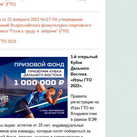
е" (ГТО)
з от 22 февраля 2023 №117 Об утверждении
ваний Всероссийского физкультурно-спортивного
кса "Готов к труду и обороне" (ГТО)
ГТО 2023
1-й открытый
Кубок
Дальнего
Востока
«Игры ГТО
2022».
Правила
регистрации на
Игры ГТО во
Владивостоке
в рамках ВЭФ.
мы ищем: атлетов от 18 лет, индивидуальных
ников или команды, которые хотят побороться за
вой фонд, принять участие в соревновании и