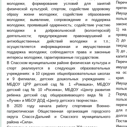
Пере
молодежи, формирование условий для занятий
прете
физической культурой, спортом, содействие здоровому
Имущ
образу жизни молодежи; содействие образованию
польз
молодежи; выявление, сопровождение и поддержка
закон
молодежи, проявившей одаренность; содействие участию
1) на
молодежи в добровольческой (волонтерской)
прове
деятельности; предупреждение правонарушений и
2) до
антиобщественных действий молодежи и т.п.;
текущ
осуществляется информационная и имущественная
3) до
поддержка молодежи; соблюдаются права и законные
капит
интересы молодежи, гарантированные государством.
Пере
В Спасском муниципальном районе физическая культура и
имуще
спорт реализуется в следующих образовательных
на ос
учреждениях: в 10 средних общеобразовательных школах
края.
и 9 филиалах, детских дошкольных учреждениях –
Имущ
МБДОУ ЦРР детский сад № 1 «Ромашка», МБДОУ
польз
детский сад № 10 «Росинка», МБДОУ «Центр развития
Поряд
ребенка детский сад общеразвивающего вида № 2
польз
«Лучик» и МБОУ ДОД «Центр детского творчества».
переч
В 2020 году начала работу спортивная Военно-
для п
патриотическая Общественная организация городского
долг
округа Спасск-Дальний и Спасского муниципального
Поста
района «Сила».
Имущ