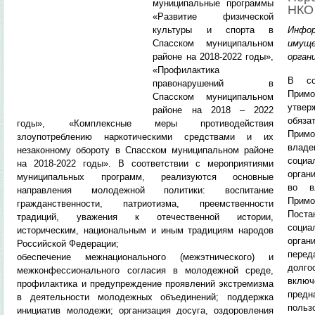
муниципальные программы
НК
«Развитие физической
культуры и спорта в
Инфо
Спасском муниципальном
имущ
районе на 2018-2022 годы»,
орган
«Профилактика
В со
правонарушений в
Прим
Спасском муниципальном
утве
районе на 2018 – 2022
обяз
годы», «Комплексные меры противодействия
Примо
злоупотреблению наркотическими средствами и их
владе
незаконному обороту в Спасском муниципальном районе
соци
на 2018-2022 годы». В соответствии с мероприятиями
орган
муниципальных программ, реализуются основные
во в
направления молодежной политики: воспитание
Примо
гражданственности, патриотизма, преемственности
Поста
традиций, уважения к отечественной истории,
соци
историческим, национальным и иным традициям народов
орган
Российской Федерации;
пере
обеспечение межнационального (межэтнического) и
долго
межконфессионального согласия в молодежной среде,
включ
профилактика и предупреждение проявлений экстремизма
предн
в деятельности молодежных объединений; поддержка
польз
инициатив молодежи; организация досуга, оздоровления