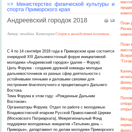
мас
=>
Министерство физической культуры и
продв
спорта Приморского края
компле
Андреевский городок 2018
План 
Регио
Автор: mradmin. Категория
Спорт и молодежная политика
компл
План 
массо
С 4 по 14 сентября 2018 года в Приморском крае состоится
Всеро
очередной XIII Дальневосточный форум инициативной
"Готов
молодежи «Андреевский городок» (далее – Форум).
Цель Форума - создание дружной команды молодых
Кален
дальневосточников из разных сфер деятельности с
испат
устойчивыми личными и деловыми связями для
физку
построения благополучного и процветающего Дальнего
оборон
Востока.
Тема Форума в этом году: «Рожденные Дальним
Полож
Востоком».
отбор
Организаторы Форума: Отдел по работе с молодежью
откры
Владивостокской епархии Русской Православной Церкви
(Московского Патриархата), Межрегиональный Фонд
Метод
поддержки молодежных инициатив «Татьянин день –
норма
Приморье», департамент по делам молодежи Приморского
физку