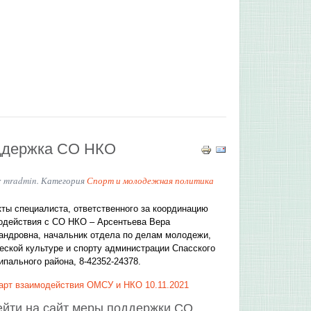
держка СО НКО
: mradmin. Категория
Спорт и молодежная политика
кты специалиста, ответственного за координацию
одействия с СО НКО – Арсентьева Вера
андровна, начальник отдела по делам молодежи,
еской культуре и спорту администрации Спасского
ипального района, 8-42352-24378.
арт взаимодействия ОМСУ и НКО 10.11.2021
йти на сайт меры поддержки СО