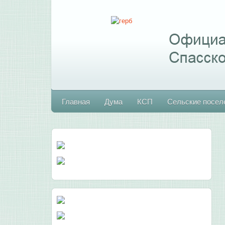
Главная
Дума
КСП
Сельские посел