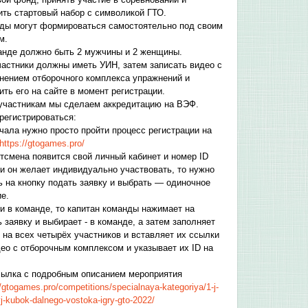
ить стартовый набор с символикой ГТО.
ды могут формироваться самостоятельно под своим
м.
анде должно быть 2 мужчины и 2 женщины.
частники должны иметь УИН, затем записать видео с
нением отборочного комплекса упражнений и
ить его на сайте в момент регистрации.
участникам мы сделаем аккредитацию на ВЭФ.
арегистрироваться:
ачала нужно просто пройти процесс регистрации на
https://gtogames.pro/
ртсмена появится свой личный кабинет и номер ID
ли он желает индивидуально участвовать, то нужно
ь на кнопку подать заявку и выбрать — одиночное
е.
ли в команде, то капитан команды нажимает на
 заявку и выбирает - в команде, а затем заполняет
 на всех четырёх участников и вставляет их ссылки
део с отборочным комплексом и указывает их ID на
сылка с подробным описанием мероприятия
//gtogames.pro/competitions/specialnaya-kategoriya/1-j-
yj-kubok-dalnego-vostoka-igry-gto-2022/