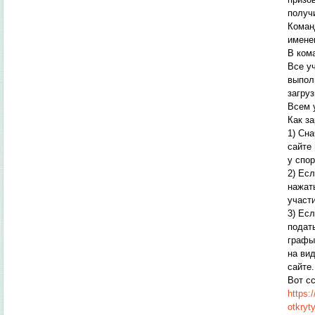
получ
Коман
имене
В ком
Все у
выпол
загруз
Всем 
Как з
1) Сн
сайте
у спо
2) Ес
нажат
участи
3) Ес
подать
графы
на ви
сайте.
Вот с
https:
otkryt