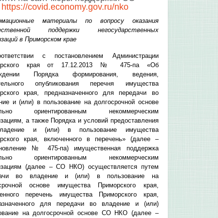
О
https://covid.economy.gov.ru/nko
рмационные материалы по вопросу оказания
ественной поддержки негосударственных
изаций в Приморском крае
ответствии с постановлением Администрации
орского края от 17.12.2013 № 475-па «Об
рждении Порядка формирования, ведения,
ательного опубликования перечня имущества
рского края, предназначенного для передачи во
ние и (или) в пользование на долгосрочной основе
ально ориентированным некоммерческим
изациям, а также Порядка и условий предоставления
ладение и (или) в пользование имущества
рского края, включенного в перечень» (далее –
новление № 475-па) имущественная поддержка
ально ориентированным некоммерческим
изациям (далее – СО НКО) осуществляется путем
дачи во владение и (или) в пользование на
срочной основе имущества Приморского края,
енного перечень имущества Приморского края,
азначенного для передачи во владение и (или)
ование на долгосрочной основе СО НКО (далее –