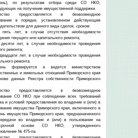
чень), по результатам отбора среди СО НКО,
ндующих на получение имущественной поддержки.
ество предоставляется в безвозмездное
ование в порядке, установленном действующим
одательством для данного вида сделок, сроком:
 пять лет, в случае отсутствия необходимости
дения текущего или капитального ремонта;
 десяти лет, в случае необходимости проведения
его ремонта;
 двадцати лет, в случае необходимости проведения
ального ремонта.
чень формируется и ведется министерством
ственных и земельных отношений Приморского края
нове данных Реестра собственности Приморского
ество предоставляется в безвозмездное
ование СО НКО при соблюдении всех требований
ка и условий предоставления во владение и (или) в
ование имущества Приморского края, включенного в
ень имущества Приморского края, предназначенного
ередачи во владение и (или) в пользование на
осрочной основе СО НКО, утвержденного
новление № 475-па.
ество предоставляется в безвозмездное