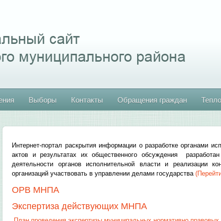
ения
Выборы
Контакты
Обращения граждан
Тепл
Интернет-портал раскрытия информации о разработке органами ис
актов и результатах их общественного обсуждения разработа
деятельности органов исполнительной власти и реализации ко
организаций участвовать в управлении делами государства
(Перейти
ОРВ МНПА
Экспертиза действующих МНПА
План проведения экспертизы муниципальных нормативно правовых 