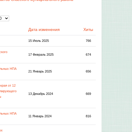
Дата изменения
Хиты
15 Июль 2025
766
ского
17 Февраль 2025
674
альных НПА
21 Январь 2025
656
края от 12
улирующего
13 Декабрь 2024
669
ы
альных НПА
11 Январь 2024
816
ых