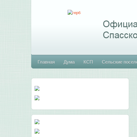
Главная
Дума
КСП
Сельские посел