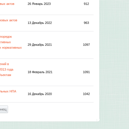
вых актов
26 Январь 2023
912
вовых актов
13 Декабрь 2022
963
 порядок
ативных
29 Декабрь 2021
1097
ых нормативных
ений в
2013 года
18 Февраль 2021
1091
бъектам
альных НПА
16 Декабрь 2020
1042
онец