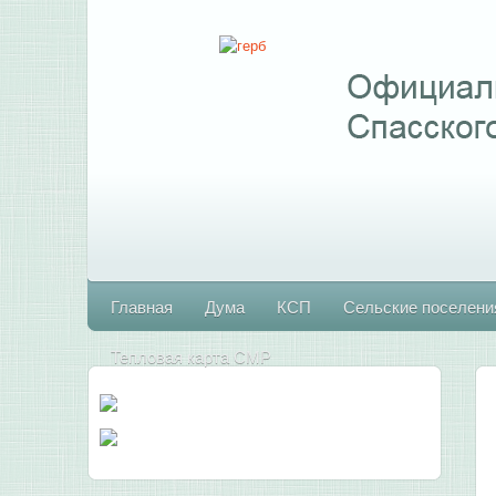
Главная
Дума
КСП
Сельские поселени
Тепловая карта СМР