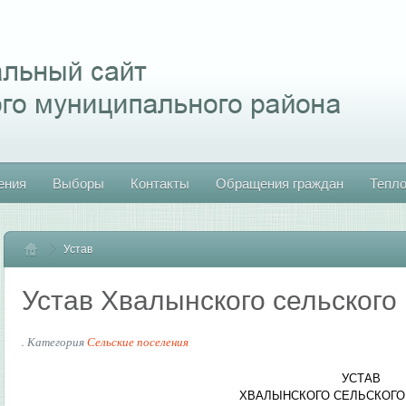
ения
Выборы
Контакты
Обращения граждан
Тепл
Устав
Главная
Устав Хвалынского сельского
. Категория
Сельские поселения
УСТАВ
ХВАЛЫНСКОГО СЕЛЬСКОГО