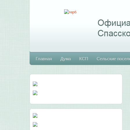
Главная
Дума
КСП
Сельские посел