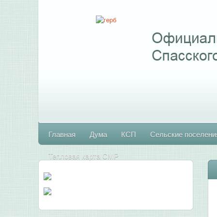
Главная
Дума
КСП
Сельские поселени
Тепловая карта СМР