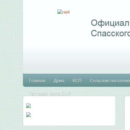
Главная
Дума
КСП
Сельские поселени
Тепловая карта СМР