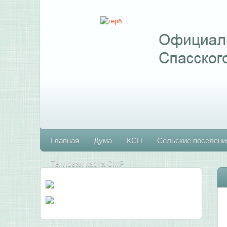
Главная
Дума
КСП
Сельские поселени
Тепловая карта СМР