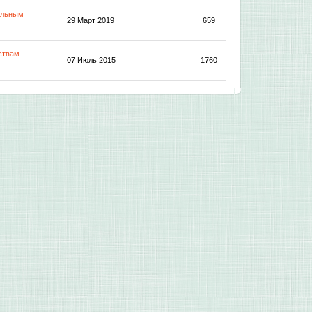
альным
29 Март 2019
659
ствам
07 Июль 2015
1760