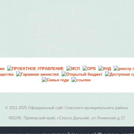
© 2011-2025 Официальный сайт Спасского муниципального района.
692245, Приморский край, г.Спасск-Дальний, ул.Ленинская д.27
E-mail:
spasskmr@yandex.ru
, телефон: 8(42352) 2-05-94