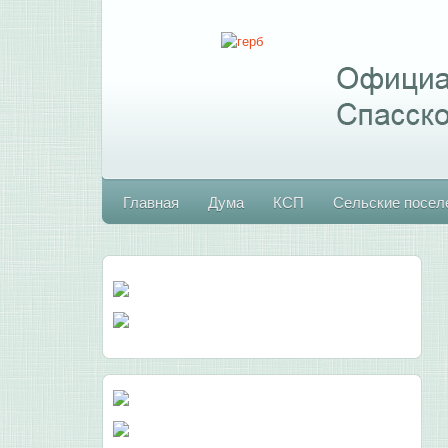
Главная
Дума
КСП
Сельские посел