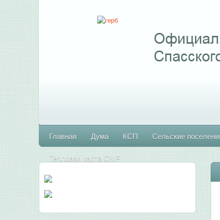
Главная
Дума
КСП
Сельские поселени
Тепловая карта СМР