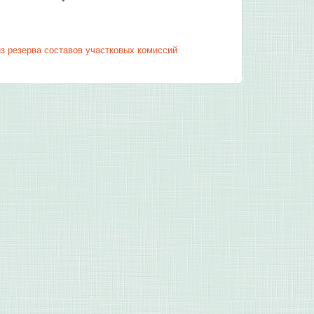
з резерва составов участковых комиссий