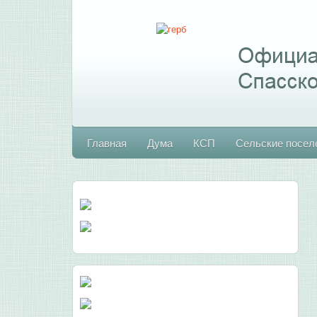
Главная
Дума
КСП
Сельские посел