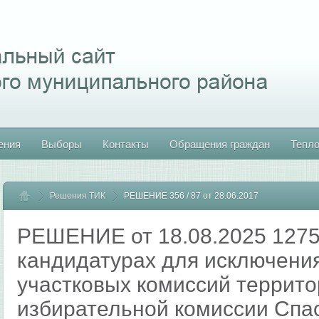
ения
Выборы
Контакты
Обращения граждан
Тепл
Решения ТИК
Главная
РЕШЕНИЕ 356 / 87 от 28.06.2017
РЕШЕНИЕ от 18.08.2025 1275
кандидатурах для исключения
участковых комиссий террит
избирательной комиссии Спа