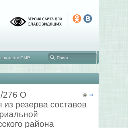
овая карта СМР
/276 О
 из резерва составов
ориальной
сского района