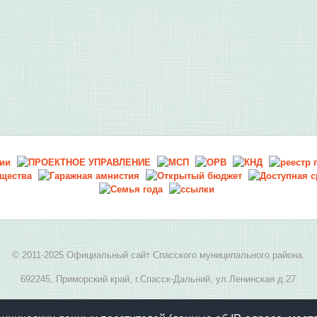
© 2011-2025 Официальный сайт Спасского муниципального района.
692245, Приморский край, г.Спасск-Дальний, ул.Ленинская д.27
E-mail:
spasskmr@yandex.ru
, телефон: 8(42352) 2-05-94