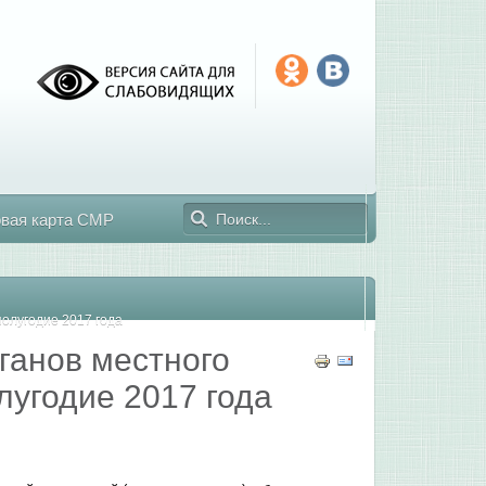
овая карта СМР
олугодие 2017 года
ганов местного
лугодие 2017 года