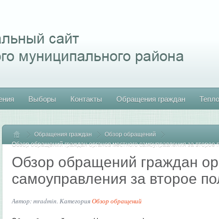
ения
Выборы
Контакты
Обращения граждан
Тепл
Обращения граждан
Главная
Обзор обращений
Обзор обращений граждан органов местного самоуправления за второе п
Обзор обращений граждан ор
самоуправления за второе по
Автор: mradmin. Категория
Обзор обращений