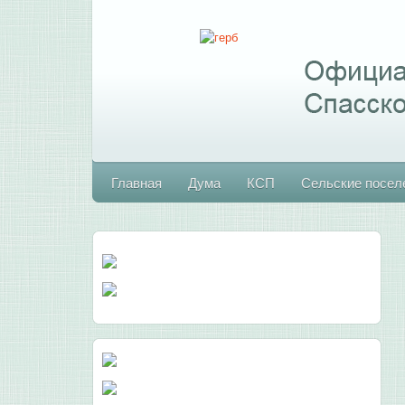
Главная
Дума
КСП
Сельские посел