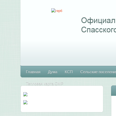
Главная
Дума
КСП
Сельские поселени
Тепловая карта СМР