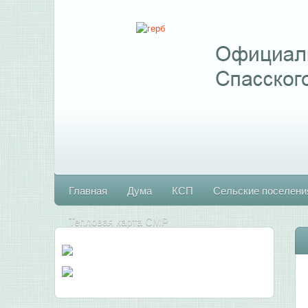
Главная
Дума
КСП
Сельские поселени
Тепловая карта СМР