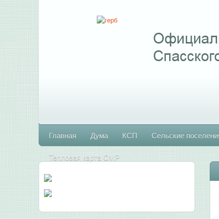
Главная
Дума
КСП
Сельские поселени
Тепловая карта СМР