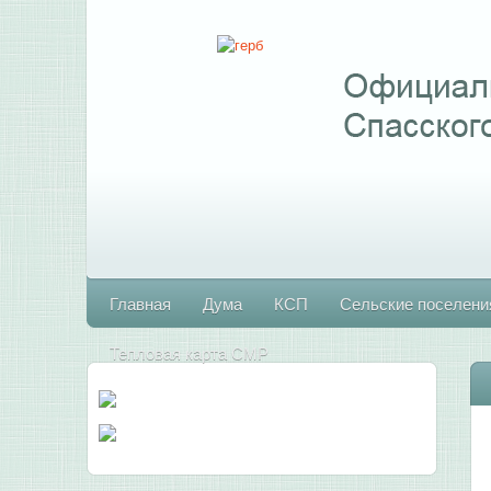
Главная
Дума
КСП
Сельские поселени
Тепловая карта СМР