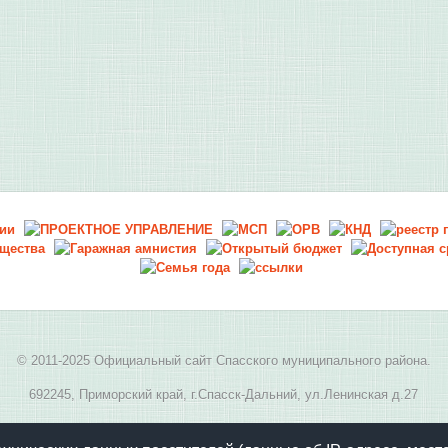
© 2011-2025 Официальный сайт Спасского муниципального района.
692245, Приморский край, г.Спасск-Дальний, ул.Ленинская д.27
E-mail:
spasskmr@yandex.ru
, телефон: 8(42352) 2-05-94