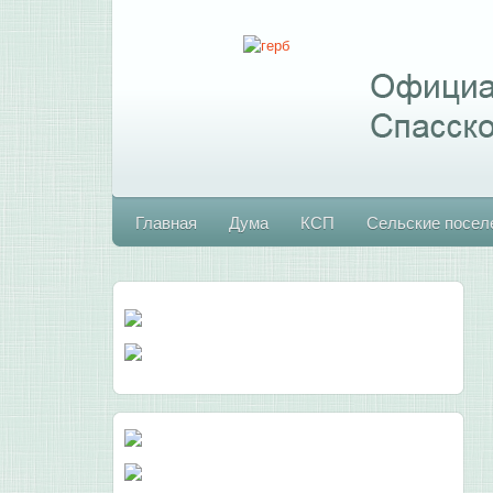
Главная
Дума
КСП
Сельские посел