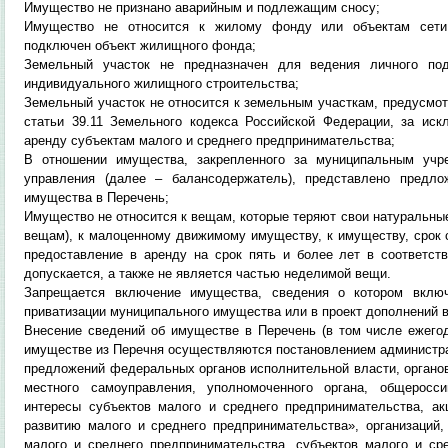
Имущество не признано аварийным и подлежащим сносу;
Имущество не относится к жилому фонду или объектам сети и
подключен объект жилищного фонда;
Земельный участок не предназначен для ведения личного подс
индивидуального жилищного строительства;
Земельный участок не относится к земельным участкам, предусмотре
статьи 39.11 Земельного кодекса Российской Федерации, за ис
аренду субъектам малого и среднего предпринимательства;
В отношении имущества, закрепленного за муниципальным учр
управления (далее – балансодержатель), представлено предло
имущества в Перечень;
Имущество не относится к вещам, которые теряют свои натуральны
вещам), к малоценному движимому имуществу, к имуществу, срок с
предоставление в аренду на срок пять и более лет в соответст
допускается, а также не является частью неделимой вещи.
Запрещается включение имущества, сведения о котором включ
приватизации муниципального имущества или в проект дополнений в
Внесение сведений об имуществе в Перечень (в том числе ежегод
имуществе из Перечня осуществляются постановлением администра
предложений федеральных органов исполнительной власти, органов
местного самоуправления, уполномоченного органа, общеросс
интересы субъектов малого и среднего предпринимательства, а
развитию малого и среднего предпринимательства», организаций
малого и среднего предпринимательства, субъектов малого и ср