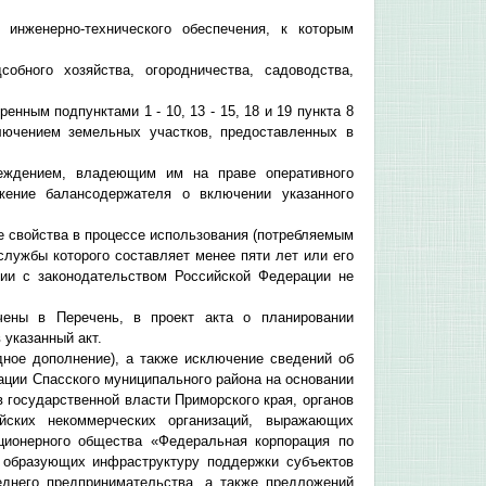
нженерно-технического обеспечения, к которым
обного хозяйства, огородничества, садоводства,
нным подпунктами 1 - 10, 13 - 15, 18 и 19 пункта 8
ключением земельных участков, предоставленных в
еждением, владеющим им на праве оперативного
жение балансодержателя о включении указанного
е свойства в процессе использования (потребляемым
лужбы которого составляет менее пяти лет или его
вии с законодательством Российской Федерации не
ены в Перечень, в проект акта о планировании
 указанный акт.
ное дополнение), а также исключение сведений об
ции Спасского муниципального района на основании
 государственной власти Приморского края, органов
ийских некоммерческих организаций, выражающих
кционерного общества «Федеральная корпорация по
, образующих инфраструктуру поддержки субъектов
еднего предпринимательства, а также предложений