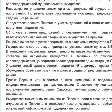
балансодержателей муниципального имущества.
Рассмотрение уполномоченным органом предложений осуществл
поступления. По результатам рассмотрения указанных предложе
следующих решений:
О подготовке проекта Перечня с учетом дополнений и (или) исклю
поступило предложение;
Об отказе в учете предложений с направлением лицу, предста
невозможности включения сведений об имуществе в Перечень.
Решение об отказе в учете предложения о включении имущества в 
Имущество не соответствует критериям, установленным пунктом 3.4
В отношении имущества, закрепленного на праве хозяйственного 
согласие на включение имущества в Перечень со стороны
балансодержателя, учредителя балансодержателя-администрации С
Уполномоченный орган с учетом предложений формирует проект П
обсуждение Совета по развитию малого и среднего предпринимател
района.
Проект Перечня или вносимых в него изменений с предлож
предпринимательства при администрации Спасского муниципал
постановления администрации Спасского муниципального райо
изменений.
Имущество может быть исключено из Перечня, если в течение дву
имуществе в Перечень в отношении такого имущества от субъе
организаций инфраструктуры поддержки не поступило: