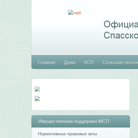
Главная
Дума
КСП
Сельские посел
Имущественная
поддержка МСП
Нормативные правовые акты