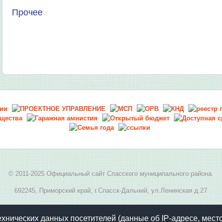
Прочее
© 2011-2025 Официальный сайт Спасского муниципального района.
692245, Приморский край, г.Спасск-Дальний, ул.Ленинская д.27
E-mail:
spasskmr@yandex.ru
, телефон: 8(42352) 2-05-94
ехнических данных посетителей (данные об IP-адресе, мест