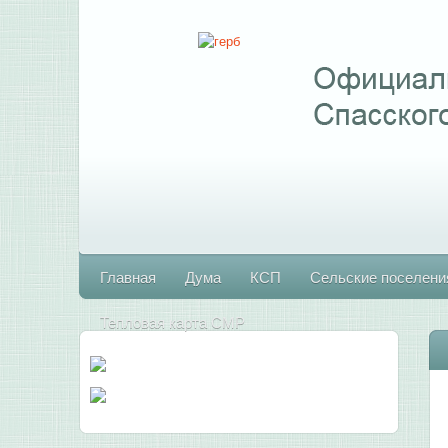
Главная
Дума
КСП
Сельские поселени
Тепловая карта СМР