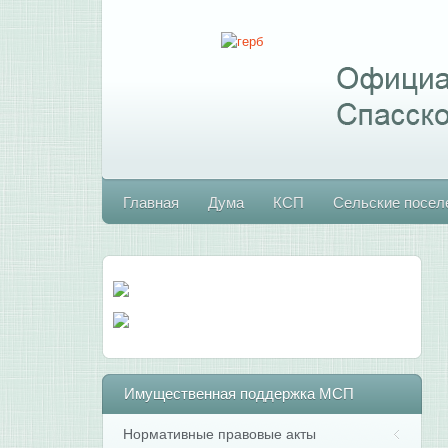
Главная
Дума
КСП
Сельские посел
Имущественная
поддержка МСП
Нормативные правовые акты