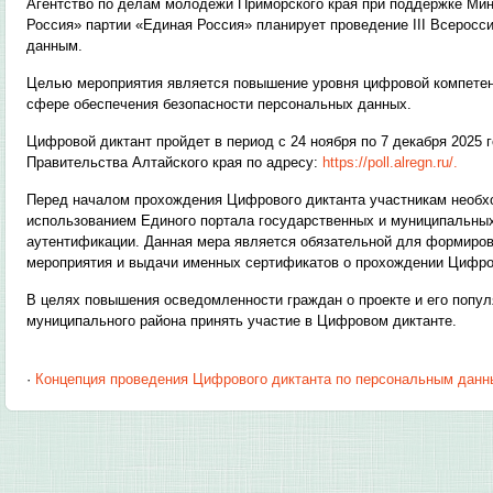
Агентство по делам молодёжи Приморского края при поддержке Ми
Россия» партии «Единая Россия» планирует проведение III Всеросс
данным.
Целью мероприятия является повышение уровня цифровой компетент
сфере обеспечения безопасности персональных данных.
Цифровой диктант пройдет в период с 24 ноября по 7 декабря 2025
Правительства Алтайского края по адресу:
https://poll.alregn.ru/.
Перед началом прохождения Цифрового диктанта участникам необхо
использованием Единого портала государственных и муниципальны
аутентификации. Данная мера является обязательной для формиров
мероприятия и выдачи именных сертификатов о прохождении Цифро
В целях повышения осведомленности граждан о проекте и его попу
муниципального района принять участие в Цифровом диктанте.
·
Концепция проведения Цифрового диктанта по персональным дан