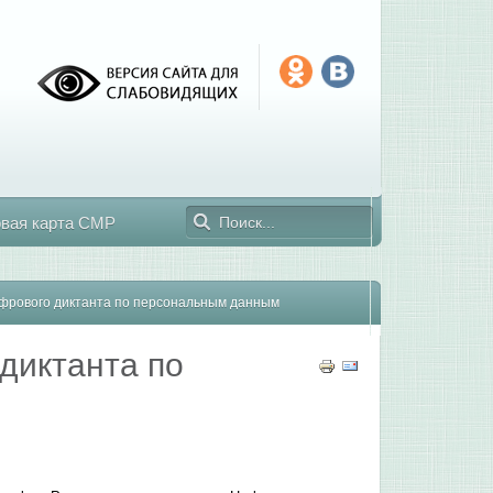
овая карта СМР
цифрового диктанта по персональным данным
 диктанта по