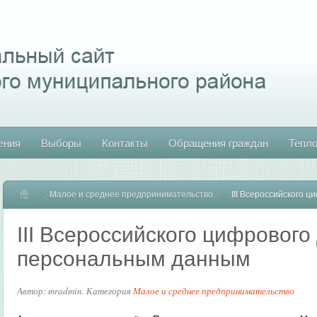
ения
Выборы
Контакты
Обращения граждан
Тепл
Малое и среднее предпринимательство
Главная
III Всероссийского 
III Всероссийского цифрового
персональным данным
Автор: mradmin. Категория
Малое и среднее предпринимательство