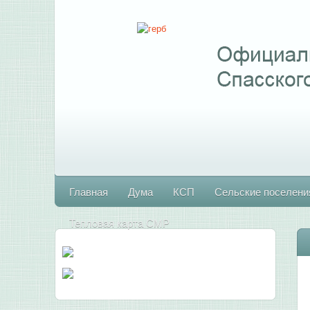
Главная
Дума
КСП
Сельские поселени
Тепловая карта СМР