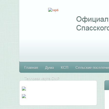
Главная
Дума
КСП
Сельские поселени
Тепловая карта СМР