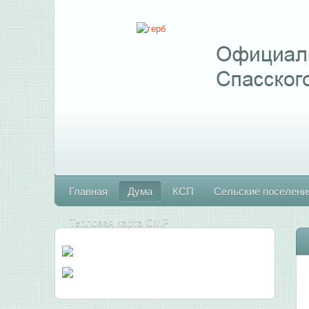
Главная
Дума
КСП
Сельские поселени
Тепловая карта СМР