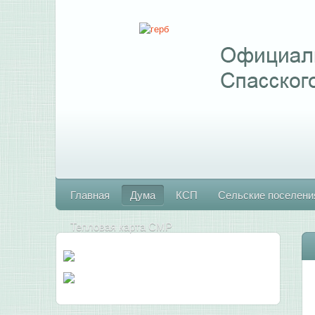
Главная
Дума
КСП
Сельские поселени
Тепловая карта СМР