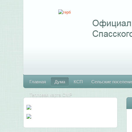
Главная
Дума
КСП
Сельские поселени
Тепловая карта СМР