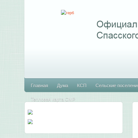
Главная
Дума
КСП
Сельские поселени
Тепловая карта СМР