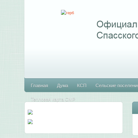
Главная
Дума
КСП
Сельские поселени
Тепловая карта СМР