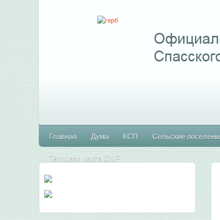
Главная
Дума
КСП
Сельские поселени
Тепловая карта СМР