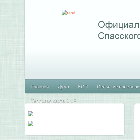
Главная
Дума
КСП
Сельские поселени
Тепловая карта СМР