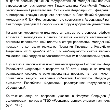
В целях реализации Основ государственной молодежной политик
утвержденных распоряжением Правительства Российской Федера
распоряжению Правительства Российской Федерации от 5 февраля 2
в интересах граждан старшего поколения в Российской Федерац
молодежи и ФГБУ «Роспатриотцентр», совместно с Ассоциацией воло
Новгороде проводят II Всероссийский форум добровольцев-наставни
На данном мероприятии планируется рассмотреть вопросы эффект
возраста с молодежью в рамках развития института наставничест
органами исполнительной власти в сфере реализации молодежно
проходит в контексте тезиса из Послания Президента Российс
Федерации от 1 декабря 2016 г. о необходимости снятия барьер
максимальной поддержки благотворительным и волонтерским орган
К участию в мероприятии приглашаются граждане Российской Федер
Российской Федерации в возрасте от 50 лет и старше, занимаю
реализации социально ориентированных проектов, в том числе 
социальной защиты населения субъектов Российской Федерации
субъектов Российской Федерации, реализующих государствен
объединений.
Контактное лицо по вопросам участия в Форуме: Свиридов Д
волонтерских программ ФГБУ «Роспатриотцентр», электронная почт
(доб. 7006).