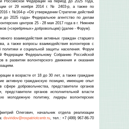
и Российской Федерации на период до 2025 года,
ции от 29 ноября 2014 г. № 2403-р, а также по
016 г. №164-р «Об утверждении Стратегии действий
ии до 2025 года» Федеральное агентство по делам
нтерских центров 25 - 28 мая 2017 года в г. Нижнем
ков («серебряных» добровольцев) (далее - Форум).
ивного взаимодействия активных граждан старшего
ва, а также вопросы взаимодействия волонтеров с
й политики и социальной защиты населения. Форум
кой Федерации Федеральному Собранию Российской
ов в развитии волонтерского движения и оказания
изациям.
ации в возрасте от 18 до 30 лет, а также граждане
щие активную гражданскую позицию, имеющие опыт
в сфере добровольчества, представители органов
, представители органов исполнительной власти
ную молодежную политику, лидеры волонтерских
митрий Олегович, начальник отдела реализации
а:
dsviridov@rospatriotcentr.ru
, тел.: +7 (499) 967-86-70