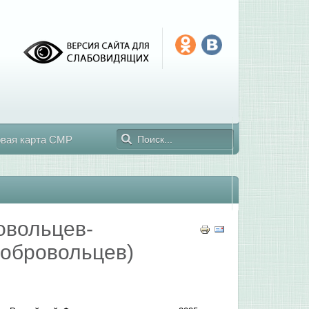
овая карта СМР
овольцев-
добровольцев)