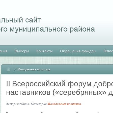
ения
Выборы
Контакты
Обращения граждан
Тепл
Молодежная политика
Главная
II Всероссийский форум добр
наставников («серебряных» 
Автор: mradmin. Категория
Молодежная политика