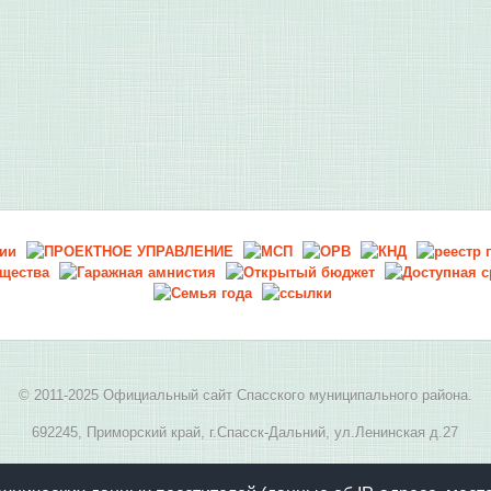
© 2011-2025 Официальный сайт Спасского муниципального района.
692245, Приморский край, г.Спасск-Дальний, ул.Ленинская д.27
E-mail:
spasskmr@yandex.ru
, телефон: 8(42352) 2-05-94