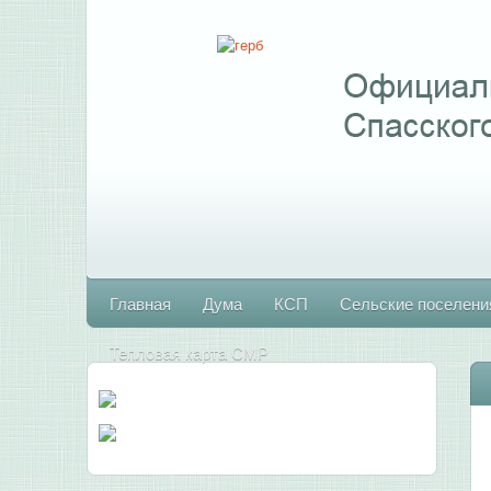
Главная
Дума
КСП
Сельские поселени
Тепловая карта СМР