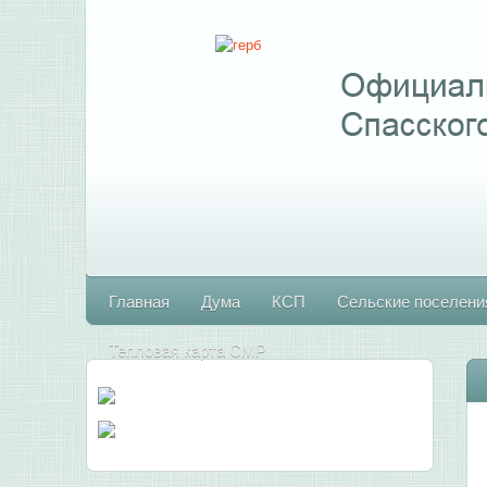
Главная
Дума
КСП
Сельские поселени
Тепловая карта СМР