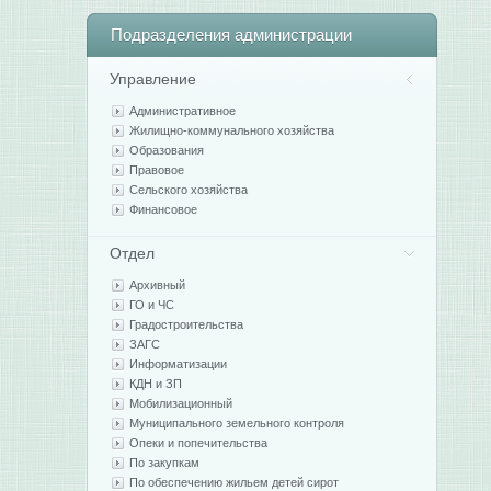
Подразделения
администрации
Управление
Административное
Жилищно-коммунального хозяйства
Образования
Правовое
Сельского хозяйства
Финансовое
Отдел
Архивный
ГО и ЧС
Градостроительства
ЗАГС
Информатизации
КДН и ЗП
Мобилизационный
Муниципального земельного контроля
Опеки и попечительства
По закупкам
По обеспечению жильем детей сирот