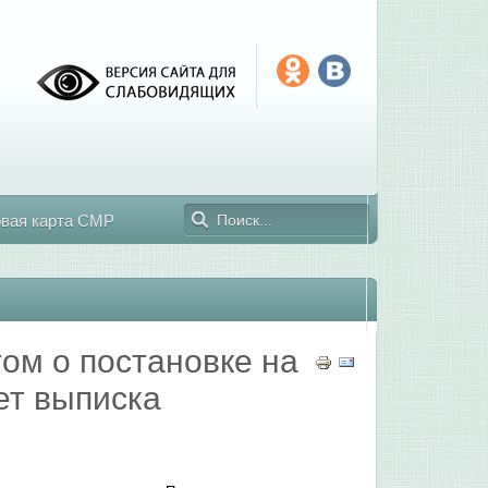
овая карта СМР
ом о постановке на
ет выписка