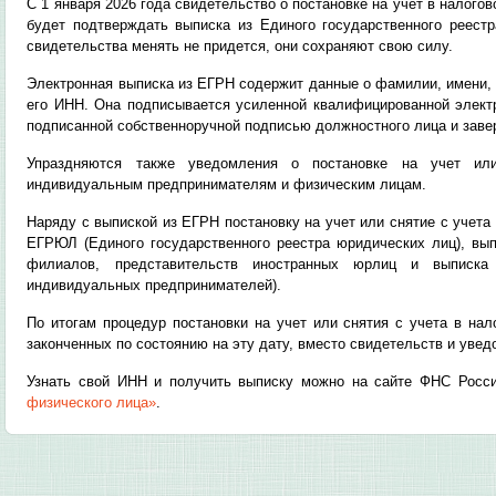
С 1 января 2026 года свидетельство о постановке на учет в налогов
будет подтверждать выписка из Единого государственного реест
свидетельства менять не придется, они сохраняют свою силу.
Электронная выписка из ЕГРН содержит данные о фамилии, имени, 
его ИНН. Она подписывается усиленной квалифицированной электр
подписанной собственноручной подписью должностного лица и заве
Упраздняются также уведомления о постановке на учет или
индивидуальным предпринимателям и физическим лицам.
Наряду с выпиской из ЕГРН постановку на учет или снятие с учета
ЕГРЮЛ (Единого государственного реестра юридических лиц), вып
филиалов, представительств иностранных юрлиц и выписка
индивидуальных предпринимателей).
По итогам процедур постановки на учет или снятия с учета в нал
законченных по состоянию на эту дату, вместо свидетельств и уве
Узнать свой ИНН и получить выписку можно на сайте ФНС Росс
физического лица»
.