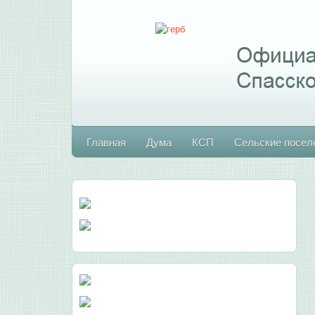
Главная
Дума
КСП
Сельские посел