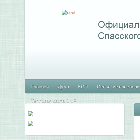
Главная
Дума
КСП
Сельские поселени
Тепловая карта СМР