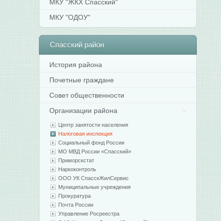
МКУ "ЖКХ Спасский"
МКУ "ОДОУ"
Спасский
район
История района
Почетные граждане
Совет общественности
Организации района
Центр занятости населения
Налоговая инспекция
Социальный фонд России
МО МВД России «Спасский»
Приморскстат
Наркоконтроль
ООО УК СпасскЖилСервис
Муниципальные учреждения
Прокуратура
Почта России
Управление Росреестра