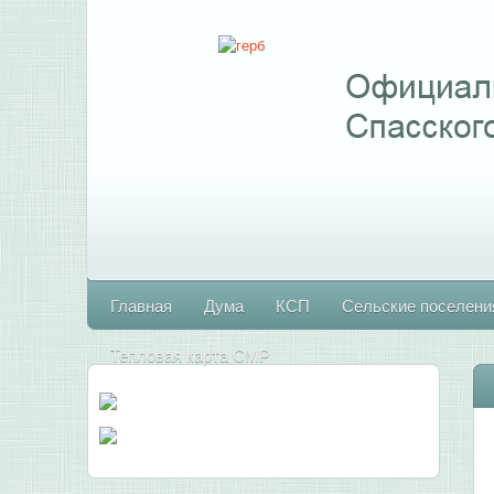
Главная
Дума
КСП
Сельские поселени
Тепловая карта СМР