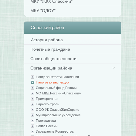
МКУ "ЖКХ Спасский"
МКУ "ОДОУ"
Спасский
район
История района
Почетные граждане
Совет общественности
Организации района
Центр занятости населения
Налоговая инспекция
Социальный фонд России
МО МВД России «Спасский»
Приморскстат
Наркоконтроль
ООО УК СпасскЖилСервис
Муниципальные учреждения
Прокуратура
Почта России
Управление Росреестра